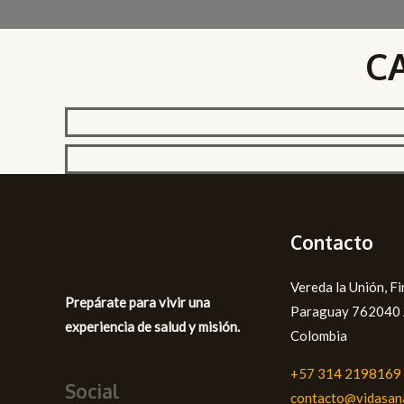
C
Contacto
Vereda la Unión, F
Prepárate para vivir una
Paraguay 762040 A
experiencia de salud y misión.
Colombia
+57 314 2198169
Social
contacto@vidasan