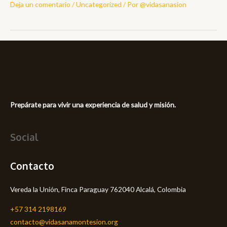
Deja un comentario
/
Uncategorized
/ Por
@vidasanasion
Prepárate para vivir una experiencia de salud y misión.
Social
Contacto
Vereda la Unión, Finca Paraguay 762040 Alcalá, Colombia
+57 314 2198169
contacto@vidasanamontesion.org